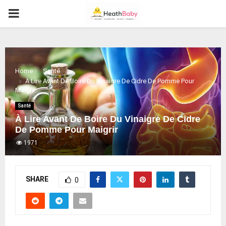
PRIMARY
MENU
Home
Santé
À Lire Avant De Boire Du Vinaigre De Cidre De Pomme Pour
Maigrir
Santé
À Lire Avant De Boire Du Vinaigre De Cidre
De Pomme Pour Maigrir
1971
SHARE
0